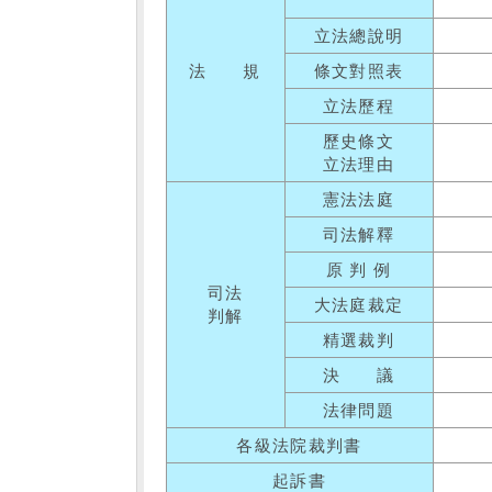
立法總說明
法 規
條文對照表
立法歷程
歷史條文
立法理由
憲法法庭
司法解釋
原 判 例
司法
大法庭裁定
判解
精選裁判
決 議
法律問題
各級法院裁判書
起訴書