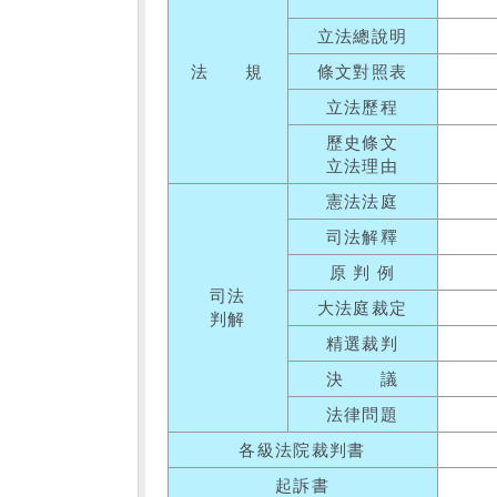
立法總說明
法 規
條文對照表
立法歷程
歷史條文
立法理由
憲法法庭
司法解釋
原 判 例
司法
大法庭裁定
判解
精選裁判
決 議
法律問題
各級法院裁判書
起訴書