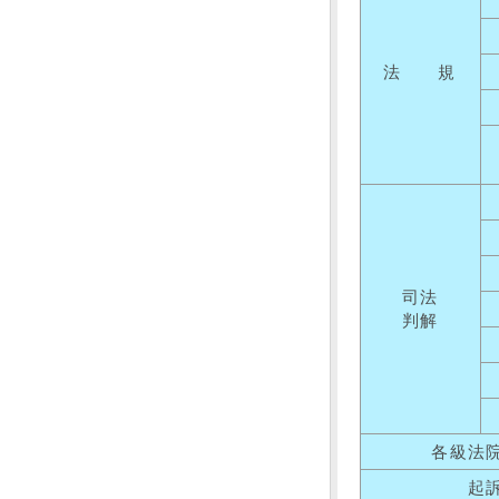
法 規
司法
判解
各級法
起