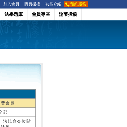
加入會員
購買授權
功能介紹
預約服務
法學題庫
會員專區
論著投稿
付費會員
全部
、法規命令位階