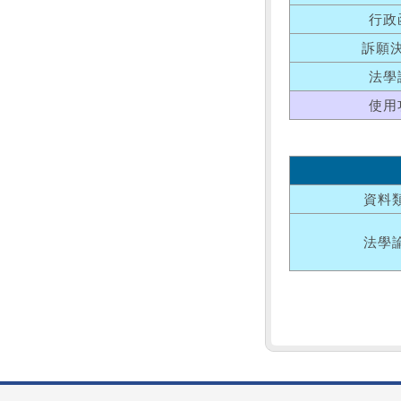
行政
訴願
法學
使用
資料
法學