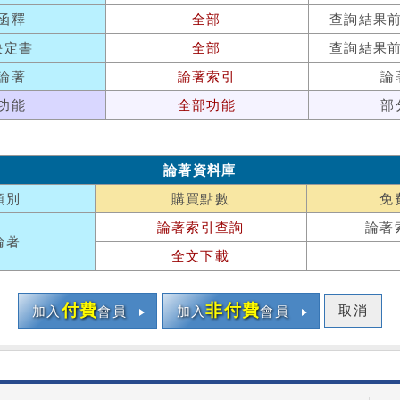
函釋
全部
查詢結果
決定書
全部
查詢結果
論著
論著索引
論
功能
全部功能
部
論著資料庫
類別
購買點數
免
論著索引查詢
論著
論著
全文下載
付費
非付費
取消
加入
會員
加入
會員