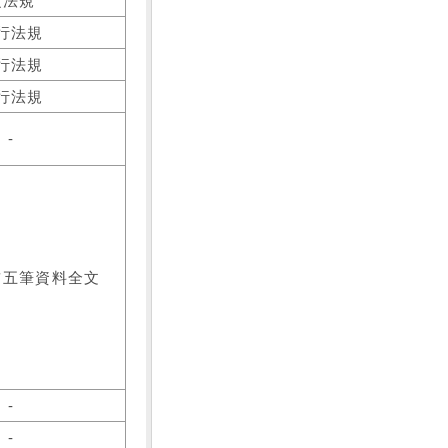
之法規
行法規
行法規
行法規
-
前五筆資料全文
-
-