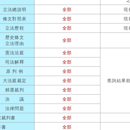
立法總說明
全部
現
條文對照表
全部
現
立法歷程
全部
現
歷史條文
全部
立法理由
憲法法庭
全部
司法解釋
全部
原 判 例
全部
大法庭裁定
全部
查詢結果
精選裁判
全部
決 議
全部
法律問題
全部
院裁判書
全部
訴書
全部