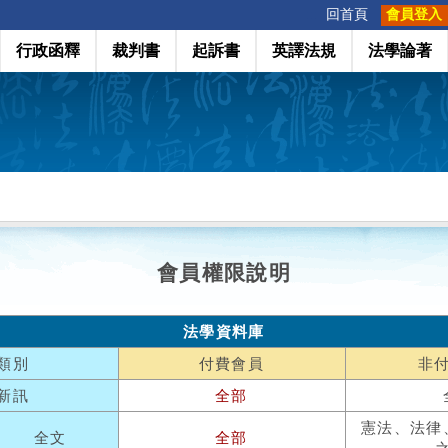
:::
回首頁
會員登入
行政函釋
裁判書
起訴書
英譯法規
法學論著
會員權限說明
法學資料庫
類別
付費會員
非
新訊
全部
憲法、法律
全文
全部