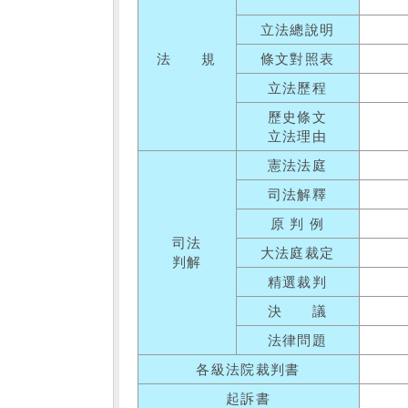
立法總說明
法 規
條文對照表
立法歷程
歷史條文
立法理由
憲法法庭
司法解釋
原 判 例
司法
大法庭裁定
判解
精選裁判
決 議
法律問題
各級法院裁判書
起訴書