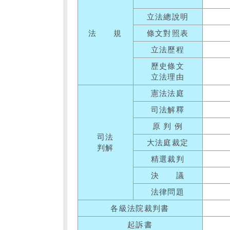
立法總說明
法 規
條文對照表
立法歷程
歷史條文
立法理由
憲法法庭
司法解釋
原 判 例
司法
大法庭裁定
判解
精選裁判
決 議
法律問題
各級法院裁判書
起訴書