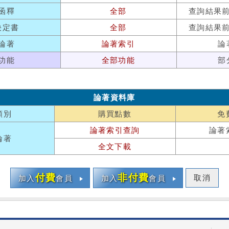
函釋
全部
查詢結果
決定書
全部
查詢結果
論著
論著索引
論
功能
全部功能
部
論著資料庫
類別
購買點數
免
論著索引查詢
論著
論著
全文下載
付費
非付費
取消
加入
會員
加入
會員