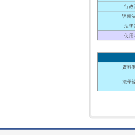
行政
訴願
法學
使用
資料
法學