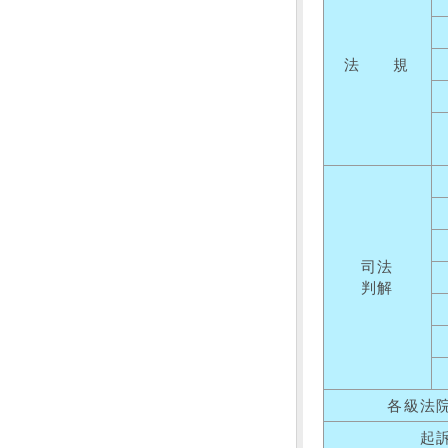
法 規
司法
判解
各級法
起