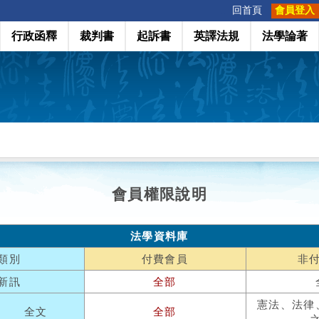
:::
回首頁
會員登入
行政函釋
裁判書
起訴書
英譯法規
法學論著
會員權限說明
法學資料庫
類別
付費會員
非
新訊
全部
憲法、法律
全文
全部