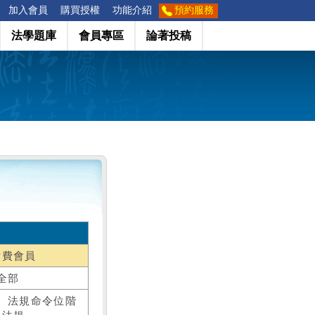
加入會員
購買授權
功能介紹
預約服務
法學題庫
會員專區
論著投稿
付費會員
全部
、法規命令位階