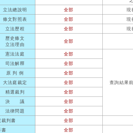
立法總說明
全部
現
條文對照表
全部
現
立法歷程
全部
現
歷史條文
全部
立法理由
憲法法庭
全部
司法解釋
全部
原 判 例
全部
大法庭裁定
全部
查詢結果
精選裁判
全部
決 議
全部
法律問題
全部
院裁判書
全部
訴書
全部