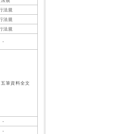
之法規
行法規
行法規
行法規
-
前五筆資料全文
-
-