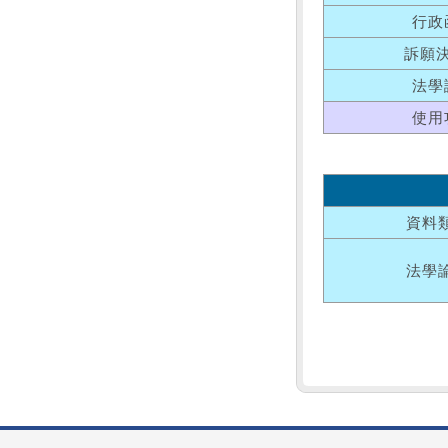
行政
訴願
法學
使用
資料
法學