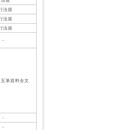
之法規
行法規
行法規
行法規
-
前五筆資料全文
-
-