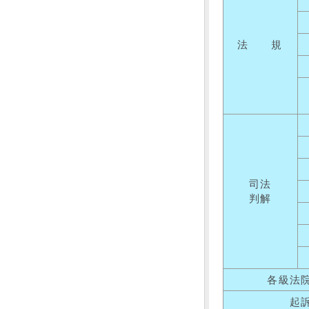
法 規
司法
判解
各級法
起