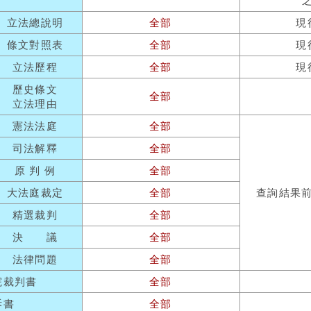
立法總說明
全部
現
條文對照表
全部
現
立法歷程
全部
現
歷史條文
全部
立法理由
憲法法庭
全部
司法解釋
全部
原 判 例
全部
大法庭裁定
全部
查詢結果
精選裁判
全部
決 議
全部
法律問題
全部
院裁判書
全部
訴書
全部