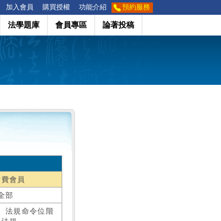
加入會員
購買授權
功能介紹
預約服務
法學題庫
會員專區
論著投稿
付費會員
全部
、法規命令位階