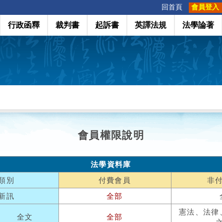
:::
回首頁
會員登入
行政函釋
裁判書
起訴書
英譯法規
法學論著
會員權限說明
法學資料庫
類別
付費會員
非
新訊
全部
憲法、法律
全文
全部