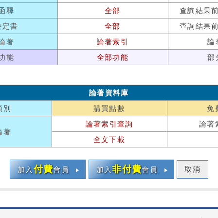
函釋
全部
查詢結果
決定書
全部
查詢結果
論著
論著索引
論
功能
全部功能
部
論著資料庫
類別
購買點數
免
論著索引查詢
論著
論著
全文下載
付費
非付費
取消
加入
會員
加入
會員