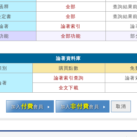
函釋
全部
查詢結果
決定書
全部
查詢結果
論著
論著索引
論
功能
全部功能
部
論著資料庫
類別
購買點數
免
論著索引查詢
論著
論著
全文下載
付費
非付費
取消
加入
會員
加入
會員