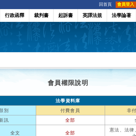
:::
回首頁
會員登入
行政函釋
裁判書
起訴書
英譯法規
法學論著
會員權限說明
法學資料庫
類別
付費會員
非
新訊
全部
憲法、法律
全文
全部