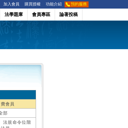
加入會員
購買授權
功能介紹
預約服務
法學題庫
會員專區
論著投稿
付費會員
全部
、法規命令位階