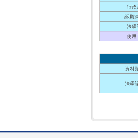
行政
訴願
法學
使用
資料
法學