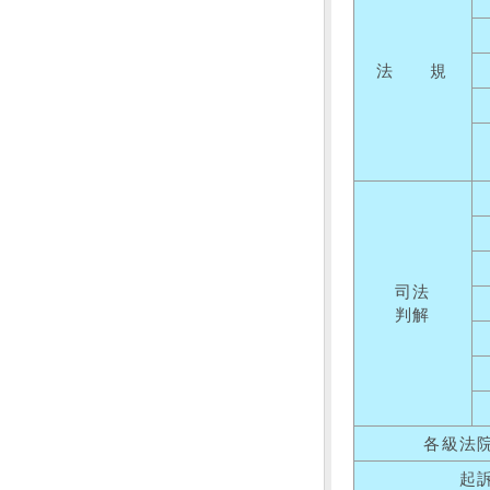
法 規
司法
判解
各級法
起