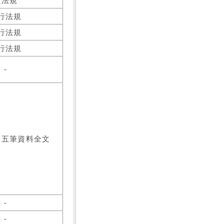
之法規
行法規
行法規
行法規
-
前五筆資料全文
-
-