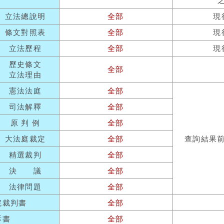
立法總說明
全部
現
條文對照表
全部
現
立法歷程
全部
現
歷史條文
全部
立法理由
憲法法庭
全部
司法解釋
全部
原 判 例
全部
大法庭裁定
全部
查詢結果
精選裁判
全部
決 議
全部
法律問題
全部
院裁判書
全部
訴書
全部