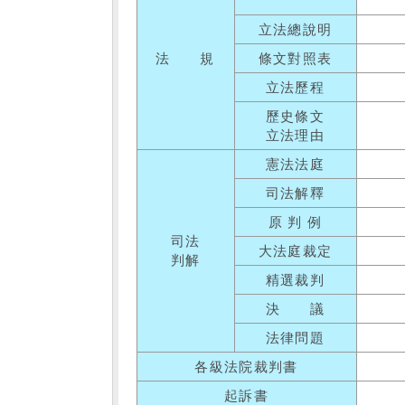
立法總說明
法 規
條文對照表
立法歷程
歷史條文
立法理由
憲法法庭
司法解釋
原 判 例
司法
大法庭裁定
判解
精選裁判
決 議
法律問題
各級法院裁判書
起訴書