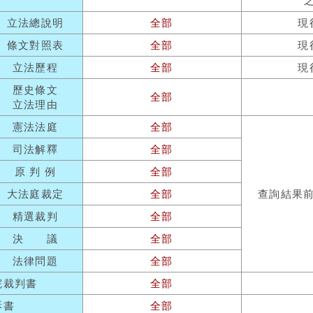
立法總說明
全部
現
條文對照表
全部
現
立法歷程
全部
現
歷史條文
全部
立法理由
憲法法庭
全部
司法解釋
全部
原 判 例
全部
大法庭裁定
全部
查詢結果
精選裁判
全部
決 議
全部
法律問題
全部
院裁判書
全部
訴書
全部