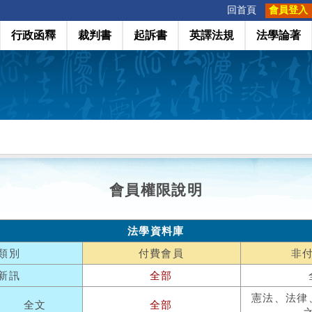
:::
回首頁
會員登入
行政函釋
裁判書
起訴書
英譯法規
法學論著
會員權限說明
法學資料庫
類別
付費會員
非
新訊
全部
憲法、法律
全文
全部