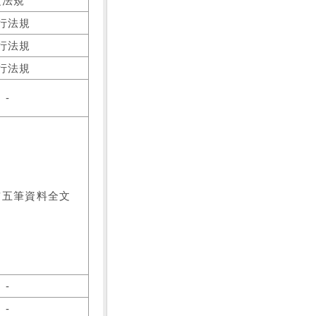
之法規
行法規
行法規
行法規
-
前五筆資料全文
-
-