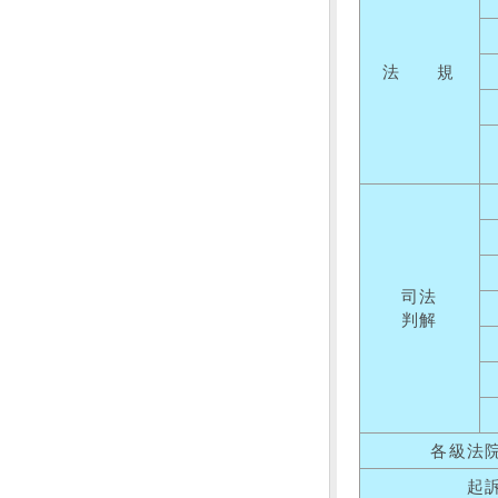
法 規
司法
判解
各級法
起