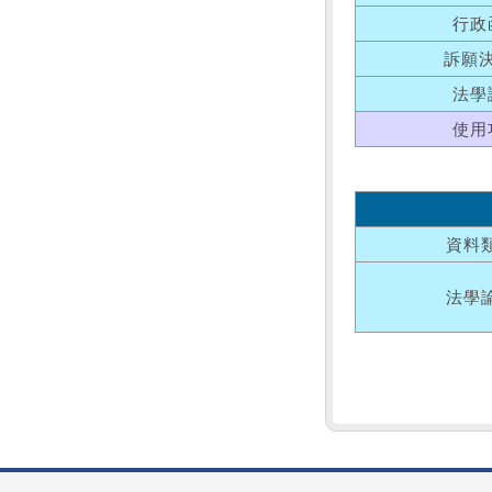
行政
訴願
法學
使用
資料
法學