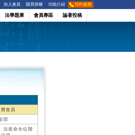
加入會員
購買授權
功能介紹
預約服務
法學題庫
會員專區
論著投稿
付費會員
全部
、法規命令位階