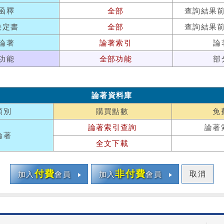
函釋
全部
查詢結果
決定書
全部
查詢結果
論著
論著索引
論
功能
全部功能
部
論著資料庫
類別
購買點數
免
論著索引查詢
論著
論著
全文下載
付費
非付費
取消
加入
會員
加入
會員