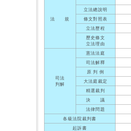
立法總說明
法 規
條文對照表
立法歷程
歷史條文
立法理由
憲法法庭
司法解釋
原 判 例
司法
大法庭裁定
判解
精選裁判
決 議
法律問題
各級法院裁判書
起訴書