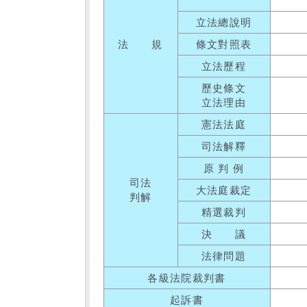
立法總說明
法 規
條文對照表
立法歷程
歷史條文
立法理由
憲法法庭
司法解釋
原 判 例
司法
大法庭裁定
判解
精選裁判
決 議
法律問題
各級法院裁判書
起訴書