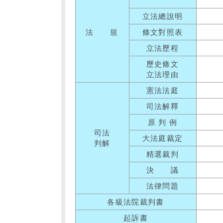
立法總說明
法 規
條文對照表
立法歷程
歷史條文
立法理由
憲法法庭
司法解釋
原 判 例
司法
大法庭裁定
判解
精選裁判
決 議
法律問題
各級法院裁判書
起訴書