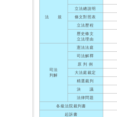
立法總說明
法 規
條文對照表
立法歷程
歷史條文
立法理由
憲法法庭
司法解釋
原 判 例
司法
大法庭裁定
判解
精選裁判
決 議
法律問題
各級法院裁判書
起訴書