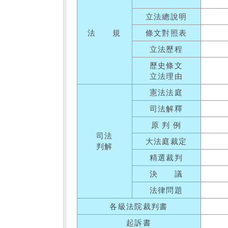
立法總說明
法 規
條文對照表
立法歷程
歷史條文
立法理由
憲法法庭
司法解釋
原 判 例
司法
大法庭裁定
判解
精選裁判
決 議
法律問題
各級法院裁判書
起訴書