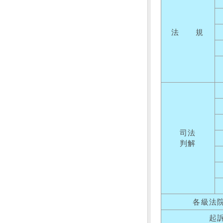
法 規
司法
判解
各級法
起