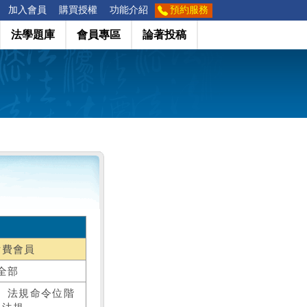
加入會員
購買授權
功能介紹
預約服務
法學題庫
會員專區
論著投稿
付費會員
全部
、法規命令位階