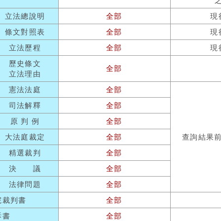
立法總說明
全部
現
條文對照表
全部
現
立法歷程
全部
現
歷史條文
全部
立法理由
憲法法庭
全部
司法解釋
全部
原 判 例
全部
大法庭裁定
全部
查詢結果
精選裁判
全部
決 議
全部
法律問題
全部
院裁判書
全部
訴書
全部