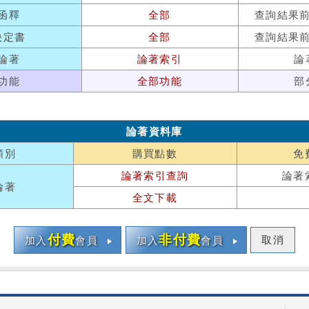
函釋
全部
查詢結果
決定書
全部
查詢結果
論著
論著索引
論
功能
全部功能
部
論著資料庫
類別
購買點數
免
論著索引查詢
論著
論著
全文下載
付費
非付費
取消
加入
會員
加入
會員