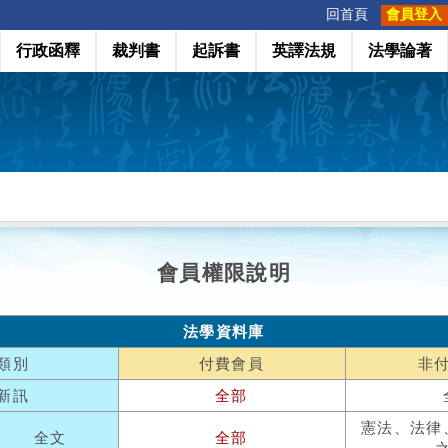
:::
回首頁
會員登入
行政函釋
裁判書
起訴書
英譯法規
法學論著
會員權限說明
法學資料庫
類別
付費會員
非
新訊
全部
憲法、法律
全文
全部