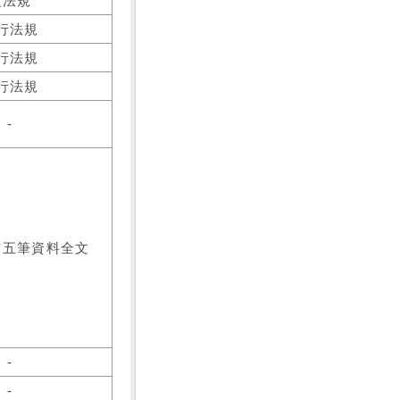
之法規
行法規
行法規
行法規
-
前五筆資料全文
-
-