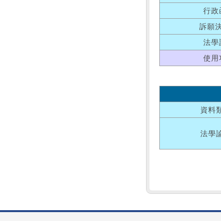
行政
訴願
法學
使用
資料
法學