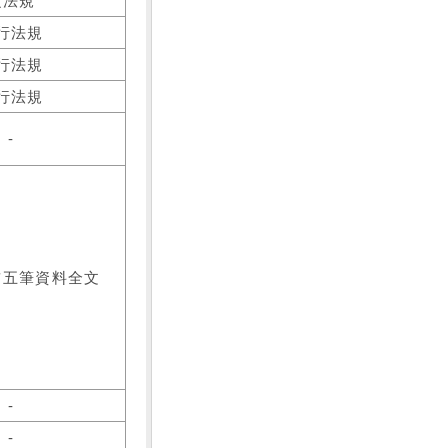
之法規
行法規
行法規
行法規
-
前五筆資料全文
-
-