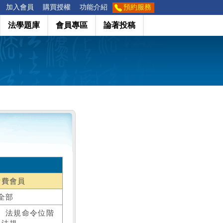
加入會員
購買授權
功能介紹
預約服務
法學題庫
會員專區
論著投稿
付費會員
全部
、法規命令位階