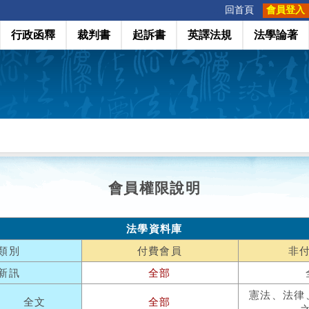
:::
回首頁
會員登入
行政函釋
裁判書
起訴書
英譯法規
法學論著
會員權限說明
法學資料庫
類別
付費會員
非
新訊
全部
憲法、法律
全文
全部