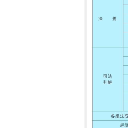
法 規
司法
判解
各級法
起