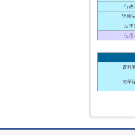
行政
訴願
法學
使用
資料
法學