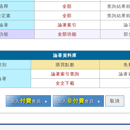
函釋
全部
查詢結果
決定書
全部
查詢結果
論著
論著索引
論
功能
全部功能
部
論著資料庫
類別
購買點數
免
論著索引查詢
論著
論著
全文下載
付費
非付費
取消
加入
會員
加入
會員