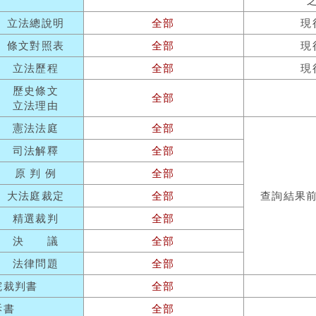
立法總說明
全部
現
條文對照表
全部
現
立法歷程
全部
現
歷史條文
全部
立法理由
憲法法庭
全部
司法解釋
全部
原 判 例
全部
大法庭裁定
全部
查詢結果
精選裁判
全部
決 議
全部
法律問題
全部
院裁判書
全部
訴書
全部