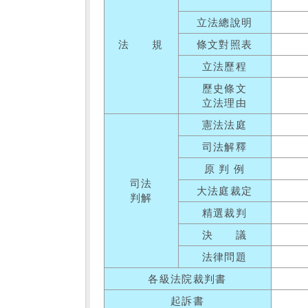
立法總說明
法 規
條文對照表
立法歷程
歷史條文
立法理由
憲法法庭
司法解釋
原 判 例
司法
大法庭裁定
判解
精選裁判
決 議
法律問題
各級法院裁判書
起訴書