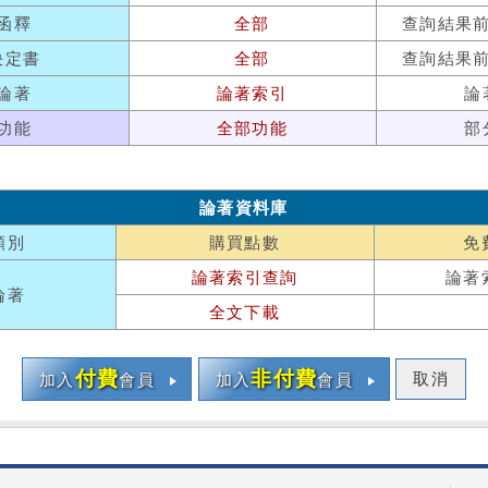
函釋
全部
查詢結果
決定書
全部
查詢結果
論著
論著索引
論
功能
全部功能
部
論著資料庫
類別
購買點數
免
論著索引查詢
論著
論著
全文下載
付費
非付費
取消
加入
會員
加入
會員