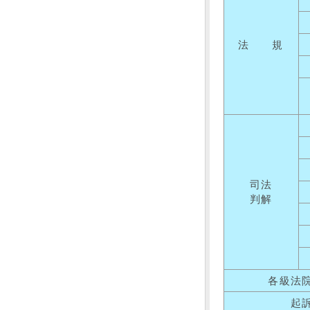
法 規
司法
判解
各級法
起