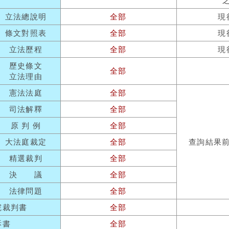
立法總說明
全部
現
條文對照表
全部
現
立法歷程
全部
現
歷史條文
全部
立法理由
憲法法庭
全部
司法解釋
全部
原 判 例
全部
大法庭裁定
全部
查詢結果
精選裁判
全部
決 議
全部
法律問題
全部
院裁判書
全部
訴書
全部