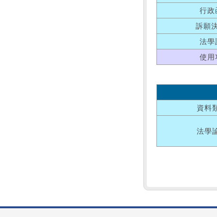
行政
訴願
法學
使用
資料
法學