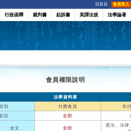
:::
回首頁
會員登入
行政函釋
裁判書
起訴書
英譯法規
法學論著
會員權限說明
法學資料庫
類別
付費會員
非
新訊
全部
憲法、法律
全文
全部