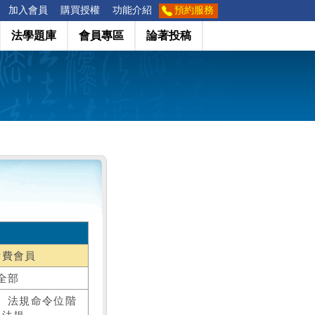
加入會員
購買授權
功能介紹
預約服務
法學題庫
會員專區
論著投稿
付費會員
全部
、法規命令位階