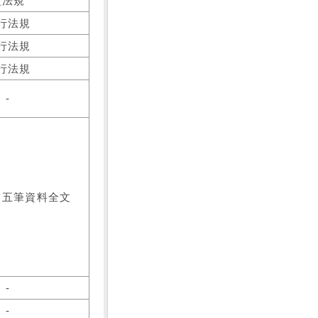
之法規
行法規
行法規
行法規
-
前五筆資料全文
-
-