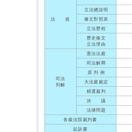
立法總說明
法 規
條文對照表
立法歷程
歷史條文
立法理由
憲法法庭
司法解釋
原 判 例
司法
大法庭裁定
判解
精選裁判
決 議
法律問題
各級法院裁判書
起訴書