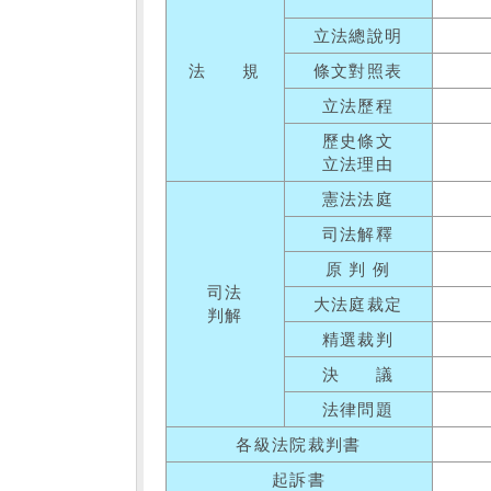
立法總說明
法 規
條文對照表
立法歷程
歷史條文
立法理由
憲法法庭
司法解釋
原 判 例
司法
大法庭裁定
判解
精選裁判
決 議
法律問題
各級法院裁判書
起訴書