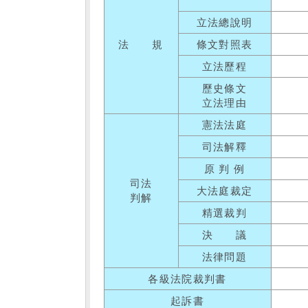
立法總說明
法 規
條文對照表
立法歷程
歷史條文
立法理由
憲法法庭
司法解釋
原 判 例
司法
大法庭裁定
判解
精選裁判
決 議
法律問題
各級法院裁判書
起訴書