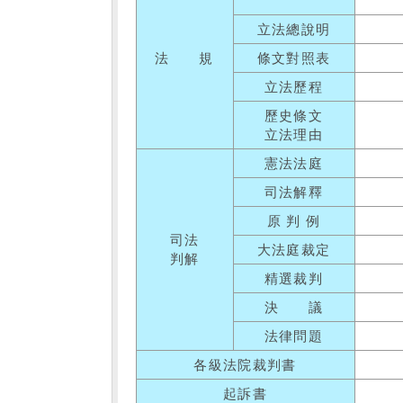
立法總說明
法 規
條文對照表
立法歷程
歷史條文
立法理由
憲法法庭
司法解釋
原 判 例
司法
大法庭裁定
判解
精選裁判
決 議
法律問題
各級法院裁判書
起訴書