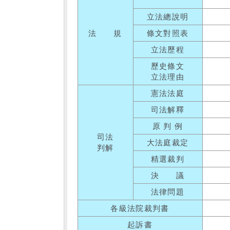
立法總說明
法 規
條文對照表
立法歷程
歷史條文
立法理由
憲法法庭
司法解釋
原 判 例
司法
大法庭裁定
判解
精選裁判
決 議
法律問題
各級法院裁判書
起訴書