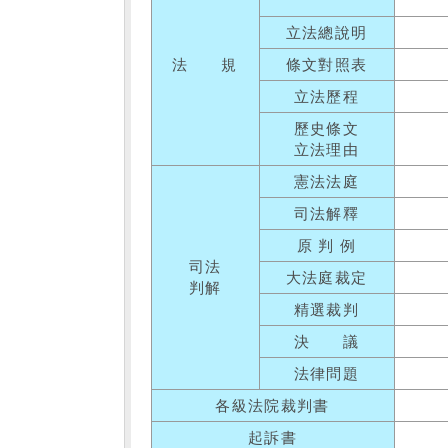
立法總說明
法 規
條文對照表
立法歷程
歷史條文
立法理由
憲法法庭
司法解釋
原 判 例
司法
大法庭裁定
判解
精選裁判
決 議
法律問題
各級法院裁判書
起訴書