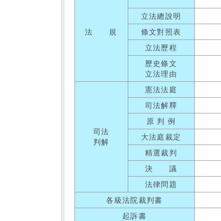
立法總說明
法 規
條文對照表
立法歷程
歷史條文
立法理由
憲法法庭
司法解釋
原 判 例
司法
大法庭裁定
判解
精選裁判
決 議
法律問題
各級法院裁判書
起訴書