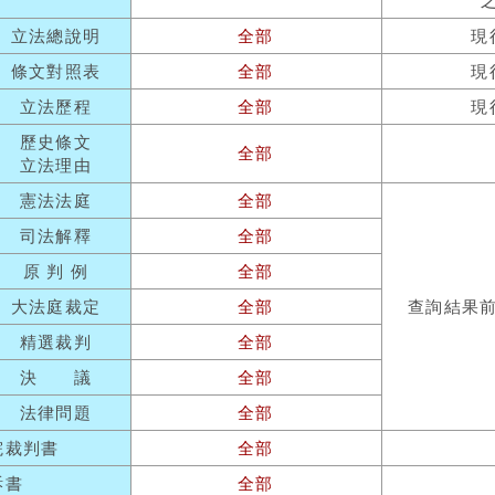
立法總說明
全部
現
條文對照表
全部
現
立法歷程
全部
現
歷史條文
全部
立法理由
憲法法庭
全部
司法解釋
全部
原 判 例
全部
大法庭裁定
全部
查詢結果
精選裁判
全部
決 議
全部
法律問題
全部
院裁判書
全部
訴書
全部