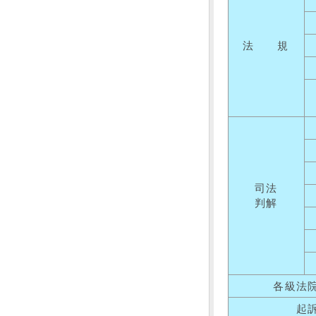
法 規
司法
判解
各級法
起