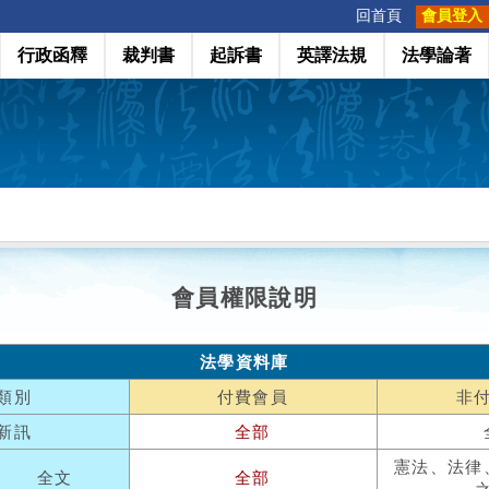
:::
回首頁
會員登入
行政函釋
裁判書
起訴書
英譯法規
法學論著
會員權限說明
法學資料庫
類別
付費會員
非
新訊
全部
憲法、法律
全文
全部