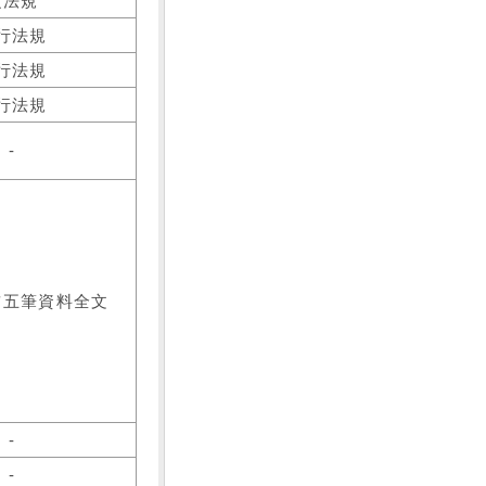
之法規
行法規
行法規
行法規
-
前五筆資料全文
-
-