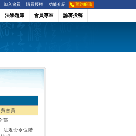
加入會員
購買授權
功能介紹
預約服務
法學題庫
會員專區
論著投稿
付費會員
全部
、法規命令位階