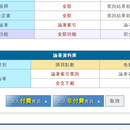
函釋
全部
查詢結果
決定書
全部
查詢結果
論著
論著索引
論
功能
全部功能
部
論著資料庫
類別
購買點數
免
論著索引查詢
論著
論著
全文下載
付費
非付費
取消
加入
會員
加入
會員