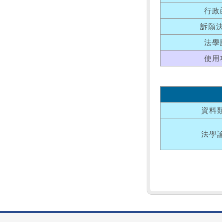
行政
訴願
法學
使用
資料
法學