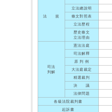
立法總說明
法 規
條文對照表
立法歷程
歷史條文
立法理由
憲法法庭
司法解釋
原 判 例
司法
大法庭裁定
判解
精選裁判
決 議
法律問題
各級法院裁判書
起訴書