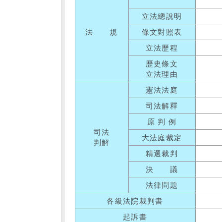
立法總說明
法 規
條文對照表
立法歷程
歷史條文
立法理由
憲法法庭
司法解釋
原 判 例
司法
大法庭裁定
判解
精選裁判
決 議
法律問題
各級法院裁判書
起訴書