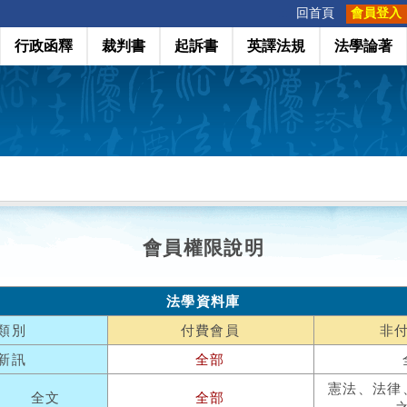
:::
回首頁
會員登入
行政函釋
裁判書
起訴書
英譯法規
法學論著
會員權限說明
法學資料庫
類別
付費會員
非
新訊
全部
憲法、法律
全文
全部