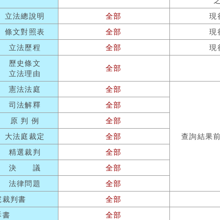
立法總說明
全部
現
條文對照表
全部
現
立法歷程
全部
現
歷史條文
全部
立法理由
憲法法庭
全部
司法解釋
全部
原 判 例
全部
大法庭裁定
全部
查詢結果
精選裁判
全部
決 議
全部
法律問題
全部
院裁判書
全部
訴書
全部