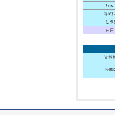
行政
訴願
法學
使用
資料
法學