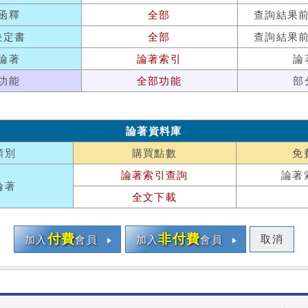
函釋
全部
查詢結果
決定書
全部
查詢結果
論著
論著索引
論
功能
全部功能
部
論著資料庫
類別
購買點數
免
論著索引查詢
論著
論著
全文下載
付費
非付費
取消
加入
會員
加入
會員