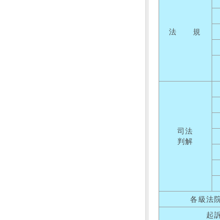
法 規
司法
判解
各級法
起