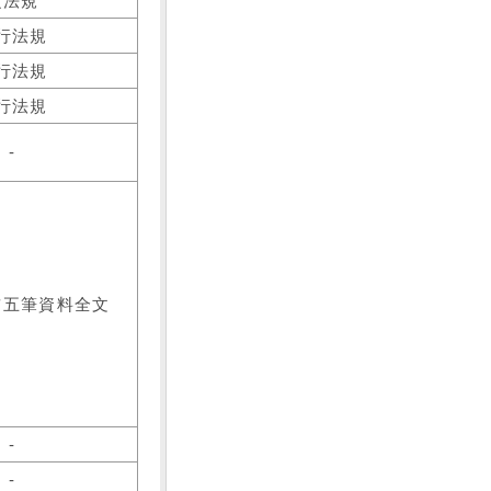
之法規
行法規
行法規
行法規
-
前五筆資料全文
-
-