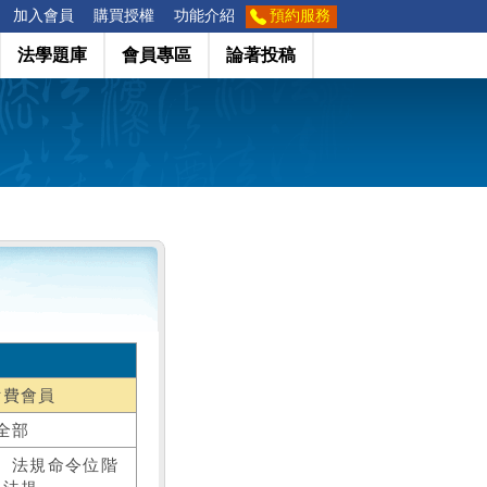
加入會員
購買授權
功能介紹
預約服務
法學題庫
會員專區
論著投稿
付費會員
全部
、法規命令位階