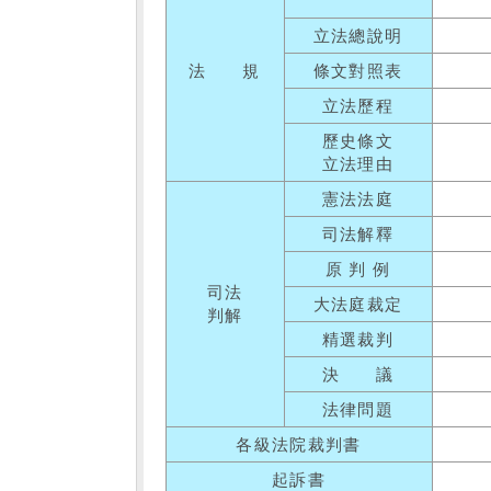
立法總說明
法 規
條文對照表
立法歷程
歷史條文
立法理由
憲法法庭
司法解釋
原 判 例
司法
大法庭裁定
判解
精選裁判
決 議
法律問題
各級法院裁判書
起訴書