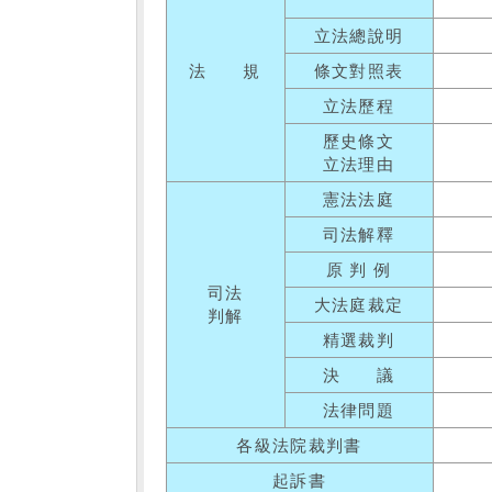
立法總說明
法 規
條文對照表
立法歷程
歷史條文
立法理由
憲法法庭
司法解釋
原 判 例
司法
大法庭裁定
判解
精選裁判
決 議
法律問題
各級法院裁判書
起訴書