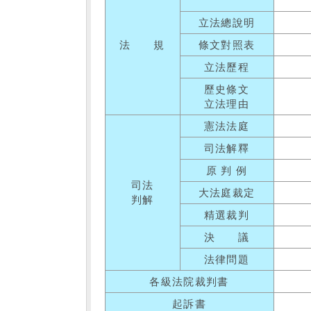
立法總說明
法 規
條文對照表
立法歷程
歷史條文
立法理由
憲法法庭
司法解釋
原 判 例
司法
大法庭裁定
判解
精選裁判
決 議
法律問題
各級法院裁判書
起訴書