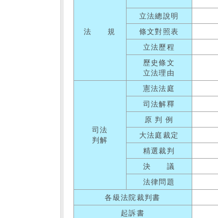
立法總說明
法 規
條文對照表
立法歷程
歷史條文
立法理由
憲法法庭
司法解釋
原 判 例
司法
大法庭裁定
判解
精選裁判
決 議
法律問題
各級法院裁判書
起訴書