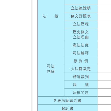
立法總說明
法 規
條文對照表
立法歷程
歷史條文
立法理由
憲法法庭
司法解釋
原 判 例
司法
大法庭裁定
判解
精選裁判
決 議
法律問題
各級法院裁判書
起訴書