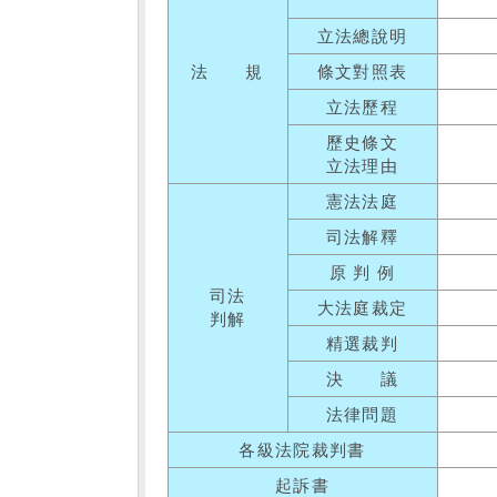
立法總說明
法 規
條文對照表
立法歷程
歷史條文
立法理由
憲法法庭
司法解釋
原 判 例
司法
大法庭裁定
判解
精選裁判
決 議
法律問題
各級法院裁判書
起訴書