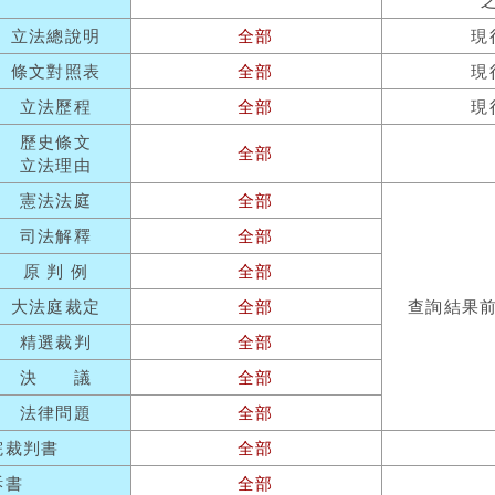
立法總說明
全部
現
條文對照表
全部
現
立法歷程
全部
現
歷史條文
全部
立法理由
憲法法庭
全部
司法解釋
全部
原 判 例
全部
大法庭裁定
全部
查詢結果
精選裁判
全部
決 議
全部
法律問題
全部
院裁判書
全部
訴書
全部