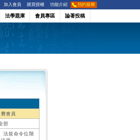
加入會員
購買授權
功能介紹
預約服務
法學題庫
會員專區
論著投稿
付費會員
全部
、法規命令位階