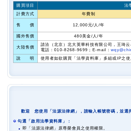
購買項目
法
計費方式
年費制
售 價
12,000元/人/年
國外售價
480美金/人/年
請洽（北京）北大英華科技有限公司，王琦云
大陸售價
電話：010-8268-9699；E-mail：
wqy@chi
說 明
使用者如欲購買「法學資料庫」多組或IP之使用授
歡迎 您使用「法源法律網」，請輸入帳號密碼，並選
勾選「啟用法學資料庫」：
即「法源法律網」原尊榮會員之使用權限。