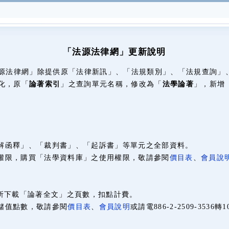
「法源法律網」更新說明
「法源法律網」除提供原「法律新訊」、「法規類別」、「法規查詢
化，原「
論著索引
」之查詢單元名稱，修改為「
法學論著
」，新增
解函釋」、「裁判書」、「起訴書」等單元之全部資料。
權限，購買「法學資料庫」之使用權限，敬請參閱
價目表
、
會員說
者所下載「論著全文」之頁數，扣點計費。
儲值點數，敬請參閱
價目表
、
會員說明
或請電886-2-2509-35