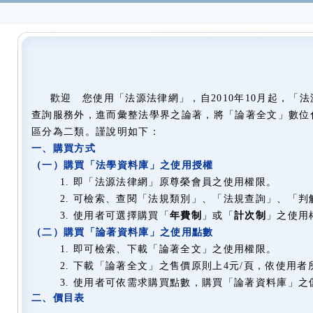
歡迎 您使用「法源法律網」，自2010年10月起，
查詢服務外，進而彙整法學界之論著，將「論著全文」數位
區分為二類。謹說明如下：
一、購買方式
（一）購買「法學資料庫」之使用授權
1.
即「法源法律網」原尊榮會員之使用權限。
2.
可檢索、查閱「法規類別」、「法規查詢」、「判
3.
使用者可選擇購買「
年費制
」或「
計次制
」之使用
（二）購買「論著資料庫」之使用點數
1.
即可檢索、下載「論著全文」之使用權限。
2.
下載「論著全文」之售價原則上4元/頁，依使用
3.
使用者可依需求購買點數，購買「論著資料庫」之
二、價目表